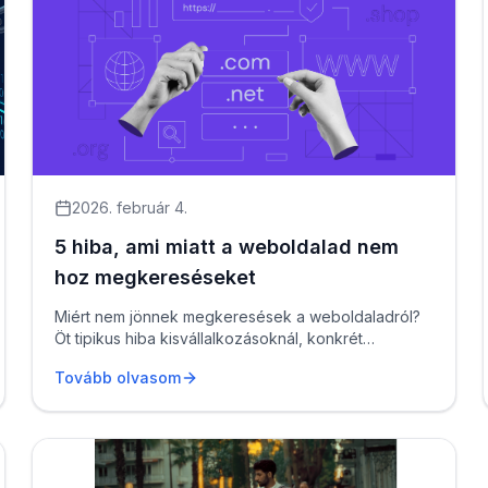
2026. február 4.
5 hiba, ami miatt a weboldalad nem
hoz megkereséseket
Miért nem jönnek megkeresések a weboldaladról?
Öt tipikus hiba kisvállalkozásoknál, konkrét
megoldási javaslatokkal. ...
Tovább olvasom