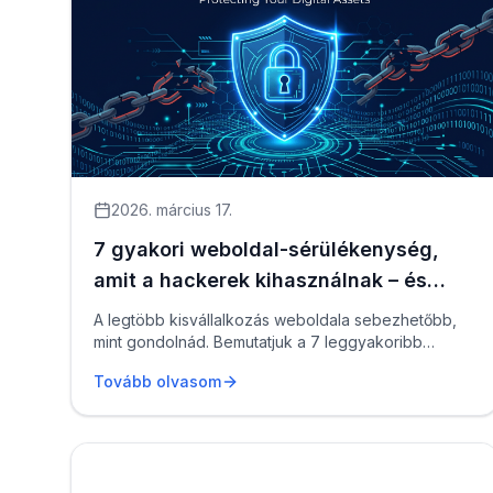
2026. március 17.
7 gyakori weboldal-sérülékenység,
amit a hackerek kihasználnak – és
hogyan védekezz ellenük
A legtöbb kisvállalkozás weboldala sebezhetőbb,
mint gondolnád. Bemutatjuk a 7 leggyakoribb
biztonsági rést, valós példá...
Tovább olvasom