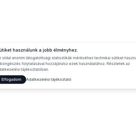
ütiket használunk a jobb élményhez.
z oldal anonim látogatottsági statisztikák méréséhez technikai sütiket haszná
 böngészés folytatásával hozzájárulsz ezek használatához. Részletek az
datkezelési tájékoztatóban.
Elfogadom
Adatkezelési tájékoztató